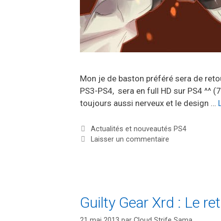
Mon je de baston préféré sera de ret
PS3-PS4, sera en full HD sur PS4 ^^ (7
toujours aussi nerveux et le design …
Catégories
Actualités et nouveautés PS4
Laisser un commentaire
Guilty Gear Xrd : Le re
21 mai 2013
par
Cloud Strife Sama