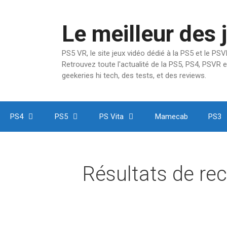
Aller
au
Le meilleur des 
contenu
PS5 VR, le site jeux vidéo dédié à la PS5 et le P
Retrouvez toute l'actualité de la PS5, PS4, PSVR e
geekeries hi tech, des tests, et des reviews.
PS4
PS5
PS Vita
Mamecab
PS3
Résultats de re