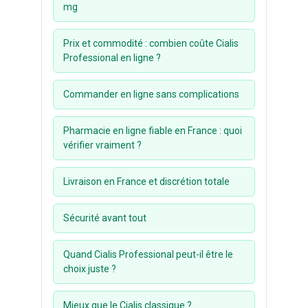
mg
Female Cialis
Prix et commodité : combien coûte Cialis
Kamagra
Professional en ligne ?
Motilium
Commander en ligne sans complications
Accutane
Cytotec
Pharmacie en ligne fiable en France : quoi
vérifier vraiment ?
Dapoxetine
Zithromax
Livraison en France et discrétion totale
Xenical
Sécurité avant tout
Propecia
Doxycycline
Quand Cialis Professional peut-il être le
choix juste ?
Fildena
Cenforce
Mieux que le Cialis classique ?