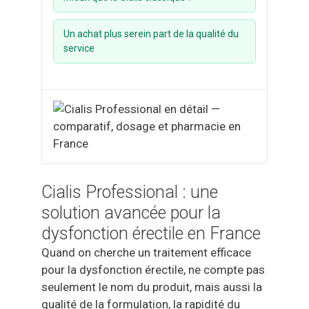
Vidalista
Un achat plus serein part de la qualité du
Tadalista
service
Cialis Daily
Cialis Soft
Viagra Soft
Cialis Super Active
Cenforce Professional
Cialis Professional : une
Viagra Super Active
solution avancée pour la
Kamagra Oral Jelly
dysfonction érectile en France
Quand on cherche un traitement efficace
pour la dysfonction érectile, ne compte pas
seulement le nom du produit, mais aussi la
qualité de la formulation, la rapidité du