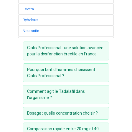
Levitra
Rybelsus
Neurontin
Seroquel
Cialis Professional : une solution avancée
Lasix
pour la dysfonction érectile en France
Clomid
Pourquoi tant d'hommes choisissent
Stromectol
Cialis Professional ?
Prednisolone
Comment agit le Tadalafil dans
Amoxil
l'organisme ?
Viagra Professional
Dosage : quelle concentration choisir ?
Cialis Professional
Comparaison rapide entre 20 mg et 40
Female Viagra